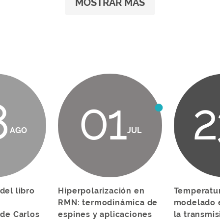
MOSTRAR MÁS
8
01
2
AGO
JUL
del libro
Hiperpolarización en
Temperatur
RMN: termodinámica de
modelado 
 de Carlos
espines y aplicaciones
la transmis