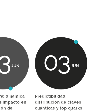
3
03
JUN
JUN
a: dinámica,
Predictibilidad,
e impacto en
distribución de claves
ión de
cuánticas y top quarks