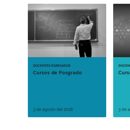
DOCENTES
EGRESADOS
DOCEN
Cursos de Posgrado
Curs
3 de agosto del 2026
3 de 