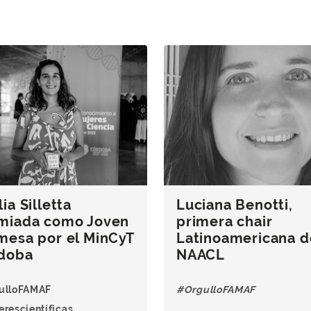
ia Silletta
Luciana Benotti,
miada como Joven
primera chair
mesa por el MinCyT
Latinoamericana d
doba
NAACL
ulloFAMAF
#OrgulloFAMAF
rescientíficas