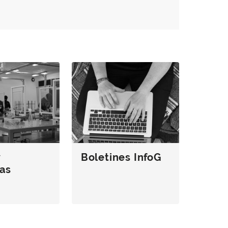
y
Boletines InfoG
as