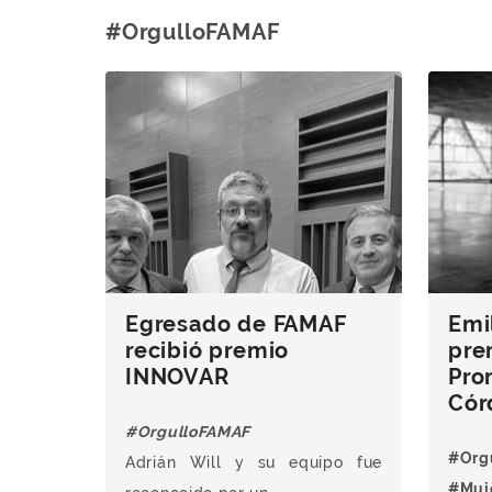
#OrgulloFAMAF
Egresado de FAMAF
Emil
recibió premio
pre
INNOVAR
Pro
Cór
#OrgulloFAMAF
#Org
Adrián Will y su equipo fue
#Muje