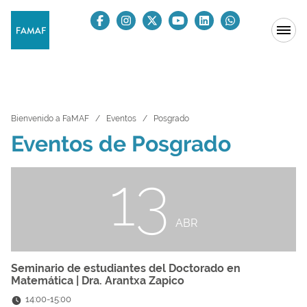
Bienvenido a FaMAF
Eventos
Posgrado
Eventos de Posgrado
13
ABR
Seminario de estudiantes del Doctorado en
Matemática | Dra. Arantxa Zapico
14:00
-
15:00