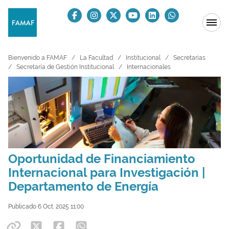
Bienvenido a FAMAF
La Facultad
Institucional
Secretarías
Secretaría de Gestión Institucional
Internacionales
Oportunidad de Financiamiento
Internacional para Investigación |
Departamento de Energía
Publicado 6 Oct. 2025 11:00