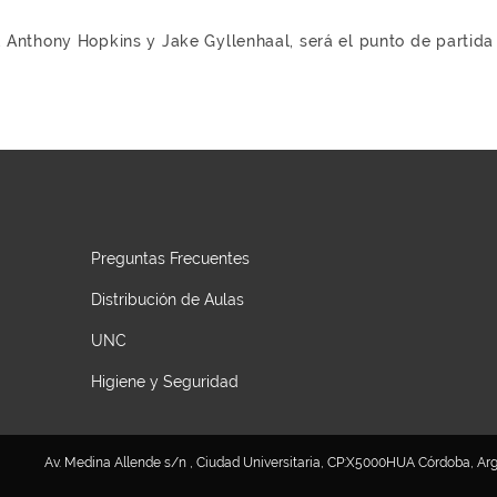
 Anthony Hopkins y Jake Gyllenhaal, será el punto de partida 
Preguntas Frecuentes
Distribución de Aulas
UNC
Higiene y Seguridad
Av. Medina Allende s/n , Ciudad Universitaria, CP:X5000HUA Córdoba, Argen