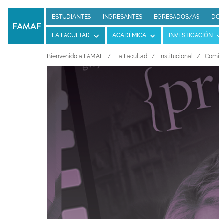
ESTUDIANTES
INGRESANTES
EGRESADOS/AS
DO
LA FACULTAD
ACADÉMICA
INVESTIGACIÓN
Bienvenido a FAMAF
La Facultad
Institucional
Comis