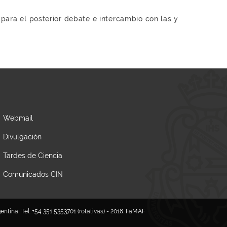
para el posterior debate e intercambio con las y
Webmail
Divulgación
Tardes de Ciencia
Comunicados CIN
tina, Tel: +54 351 5353701 (rotativas) - 2018. FaMAF