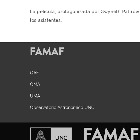
La película, protagonizada por Gwyneth Paltrow,
los asistentes.
OAF
OMA
UMA
Observatorio Astronómico UNC