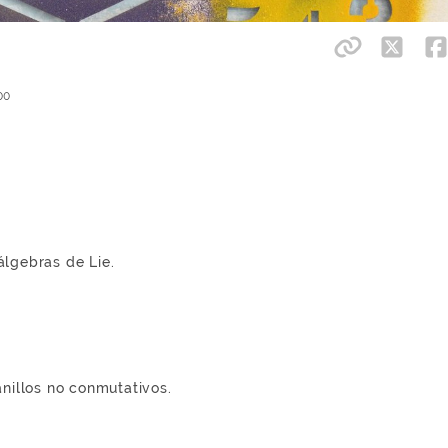
00
álgebras de Lie.
anillos no conmutativos.