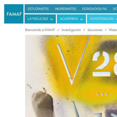
ESTUDIANTES
INGRESANTES
EGRESADOS/AS
DO
LA FACULTAD
ACADÉMICA
INVESTIGACIÓN
Bienvenido a FAMAF
Investigación
Secciones
Mate