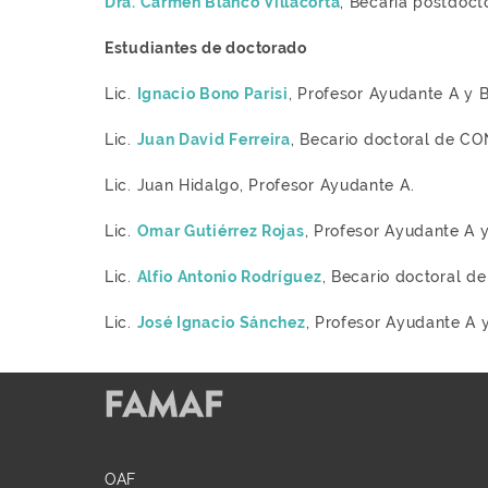
Dra. Carmen Blanco Villacorta
, Becaria postdoc
Estudiantes de doctorado
Lic.
Ignacio Bono Parisi
, Profesor Ayudante A y 
Lic.
Juan David Ferreira
, Becario doctoral de CO
Lic. Juan Hidalgo, Profesor Ayudante A.
Lic.
Omar Gutiérrez Rojas
, Profesor Ayudante A 
Lic.
Alfio Antonio Rodríguez
, Becario doctoral d
Lic.
José Ignacio Sánchez
, Profesor Ayudante A 
OAF