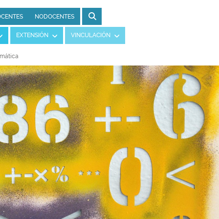
CENTES
NODOCENTES
EXTENSIÓN
VINCULACIÓN
mática