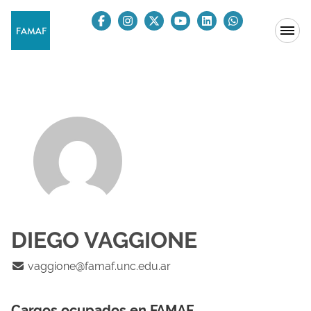
DIEGO VAGGIONE
vaggione@famaf.unc.edu.ar
Cargos ocupados en FAMAF