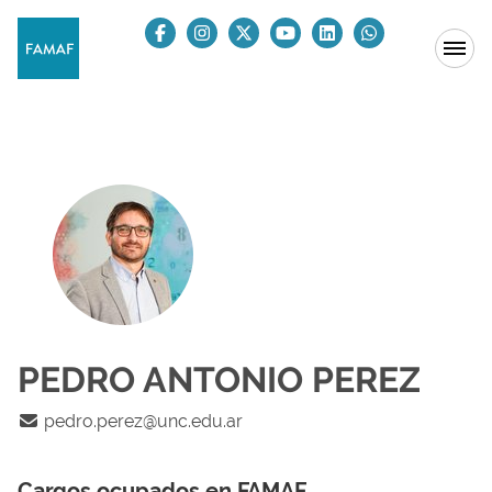
PEDRO ANTONIO PEREZ
pedro.perez@unc.edu.ar
Cargos ocupados en FAMAF