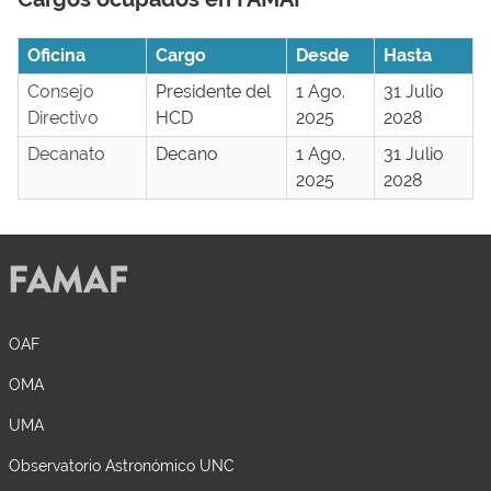
Oficina
Cargo
Desde
Hasta
Consejo
Presidente del
1 Ago.
31 Julio
Directivo
HCD
2025
2028
Decanato
Decano
1 Ago.
31 Julio
2025
2028
OAF
OMA
UMA
Observatorio Astronómico UNC